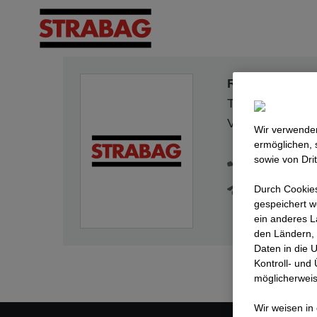
René Rehrl
Technischer Bere
Verkehrswegeb
Wir verwenden
ermöglichen, 
+43 623564
sowie von Dri
strabag.th
Durch Cookies
gespeichert w
ein anderes L
den Ländern, 
Daten in die 
Kontroll- und
möglicherweis
Wir weisen in