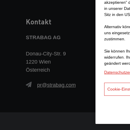
akzeptieren“ d
in unserer Da
Sitz in den U
Kontakt
Alternativ kö
uns eingesetz
STRABAG AG
zustimmen.
Sie können Ihr
Donau-City-Str. 9
widerrufen. I
1220 Wien
geändert wer
Österreich
Datenschutze
pr@strabag.com
Cookie-Eins
DATENSCHUTZER