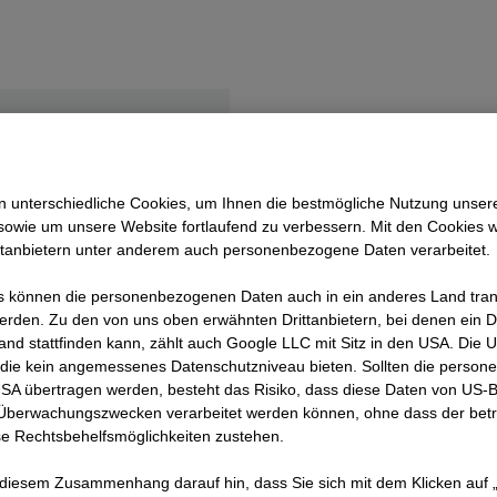
ichsleiter,
au Salzburg
 unterschiedliche Cookies, um Ihnen die best­mögliche Nutzung unser
sowie um unsere Website fortlaufend zu verbessern. Mit den Cookies 
71156
ttanbietern unter anderem auch personenbezogene Daten verarbeitet.
algau@strabag.com
 können die personenbezogenen Daten auch in ein anderes Land trans
erden. Zu den von uns oben erwähnten Drittanbietern, bei denen ein D
and stattfinden kann, zählt auch Google LLC mit Sitz in den USA. Die
die kein angemessenes Datenschutzniveau bieten. Sollten die perso
USA übertragen werden, besteht das Risiko, dass diese Daten von US-
 Überwachungszwecken verarbeitet werden können, ohne dass der bet
e Rechtsbehelfsmöglichkeiten zustehen.
 diesem Zusammenhang darauf hin, dass Sie sich mit dem Klicken auf „