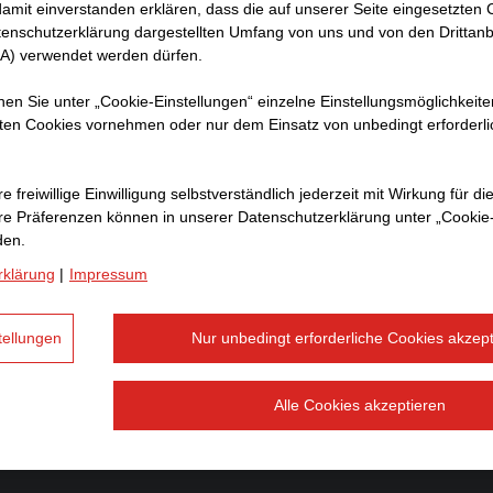
amit ein­ver­standen erklären, dass die auf unserer Seite eingesetzten
tenschutzerklärung dargestellten Umfang von uns und von den Drittanb
SA) verwendet werden dürfen.
Weitere Links
nnen Sie unter „Cookie-Einstellungen“ einzelne Einstellungsmöglichkeit
ten Cookies vornehmen oder nur dem Einsatz von unbedingt erforderl
STRABAG SE
eInvoicing
e freiwillige Einwilligung selbstverständlich jederzeit mit Wirkung für di
hre Prä­fe­renzen können in unserer Datenschutzerklärung unter „Cookie
SPS - Lieferantenportal
den.
rklärung
|
Impressum
Leistungserklärungen
tellungen
Nur unbedingt erforderliche Cookies akzept
Alle Cookies akzeptieren
KLÄRUNG
IMPRESSUM
RECHTSHINWEIS
HINWEISG