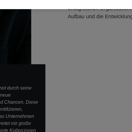
gesamten Wertschöpfungst
erfolgreichen Organisatio
Aufbau und die Entwicklung
eit durch seine
 neue
nd Chancen. Diese
tifizieren,
 das Unternehmen
reitet mir große
erte Kolleg:innen