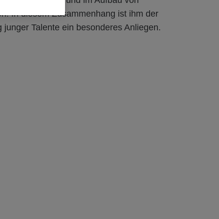
iefe des Bauens und im Aufbau von
nen. In diesem Zusammenhang ist ihm der
 junger Talente ein besonderes Anliegen.