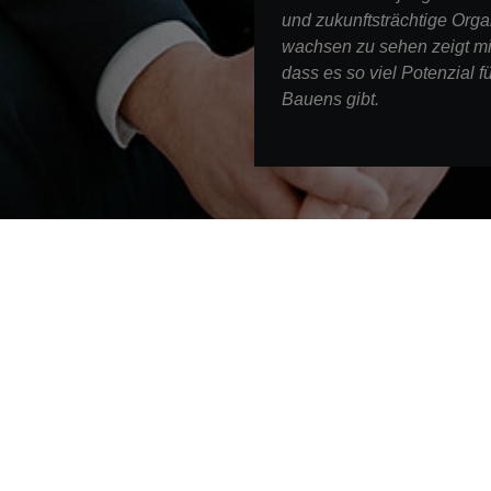
und zukunftsträchtige Orga
wachsen zu sehen zeigt mi
dass es so viel Potenzial f
Bauens gibt.
Kontakt
STRABAG AG