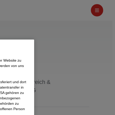
er Website zu
imayr
werden von uns
eitung Österreich &
feriert und dort
atentransfer in
er STRABAG AG
 USA gehören zu
nenbezogenen
Behörden zu
roffenen Person