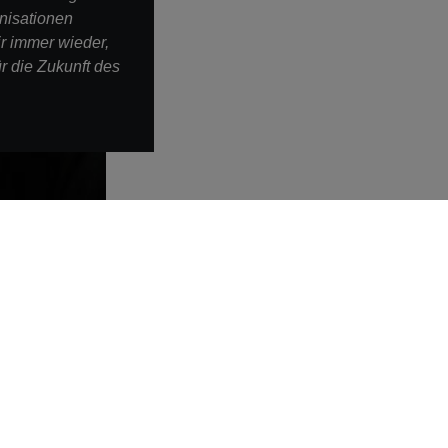
nisationen
r immer wieder,
ür die Zukunft des
Weitere Links
STRABAG SE
eInvoicing