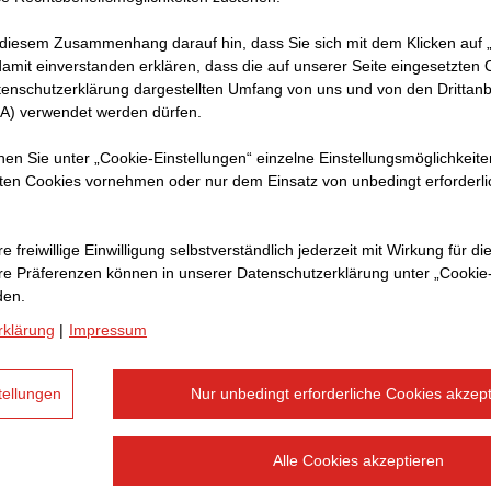
Name:
Ma
Eintritt:
20
 diesem Zusammenhang darauf hin, dass Sie sich mit dem Klicken auf „
amit ein­ver­standen erklären, dass die auf unserer Seite eingesetzten
tenschutzerklärung dargestellten Umfang von uns und von den Drittanb
SA) verwendet werden dürfen.
Matthias Loimayr startete 
nnen Sie unter „Cookie-Einstellungen“ einzelne Einstellungsmöglichkeit
ten Cookies vornehmen oder nur dem Einsatz von unbedingt erforderl
Bereich M&A in Österreich 
Development / M&A in der 
neu gegründete Direktion S
e freiwillige Einwilligung selbstverständlich jederzeit mit Wirkung für di
hre Prä­fe­renzen können in unserer Datenschutzerklärung unter „Cookie
aufbaute. Diese Unternehm
den.
Ziel, STRABAG in zukunftst
rklärung
|
Impressum
Elektrotechnik und Verkehrs
er als kaufmännischer Unte
tellungen
Nur unbedingt erforderliche Cookies akzept
damit auch als Mitglied d
Durch seine Erfahrung hat 
Alle Cookies akzeptieren