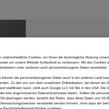
Zurück zu Management
 unterschiedliche Cookies, um Ihnen die best­mögliche Nutzung unser
Matthias Lo
sowie um unsere Website fortlaufend zu verbessern. Mit den Cookies 
ttanbietern unter anderem auch personenbezogene Daten verarbeitet.
Unternehmensbereichsl
 können die personenbezogenen Daten auch in ein anderes Land trans
erden. Zu den von uns oben erwähnten Drittanbietern, bei denen ein D
Vorstandsmitglied d
and stattfinden kann, zählt auch Google LLC mit Sitz in den USA. Die
die kein angemessenes Datenschutzniveau bieten. Sollten die perso
USA übertragen werden, besteht das Risiko, dass diese Daten von US-
 Überwachungszwecken verarbeitet werden können, ohne dass der bet
e Rechtsbehelfsmöglichkeiten zustehen.