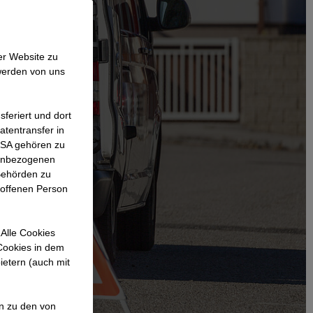
t auf dem
er Website zu
rung. Wir
werden von uns
 für die
ngen an und
feriert und dort
traggeber,
atentransfer in
 USA gehören zu
rie.
nenbezogenen
Behörden zu
roffenen Person
Alle Cookies
 Cookies in dem
ietern (auch mit
en zu den von