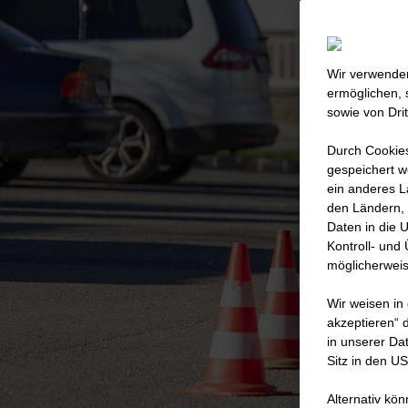
Die STRA
Wir verwenden
Gebiet de
ermöglichen, 
bieten u
sowie von Dri
Realisierun
Durch Cookies
sind der v
gespeichert w
ein anderes L
Stä
den Ländern, 
Daten in die 
Kontroll- und
möglicherweis
Wir weisen in
akzeptieren“ d
in unserer Da
Sitz in den U
Alternativ kö