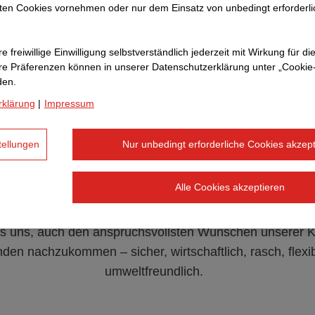
ten Cookies vornehmen oder nur dem Einsatz von unbedingt erforderl
Aktuelles
Downloads
e freiwillige Einwilligung selbstverständlich jederzeit mit Wirkung für di
hre Prä­fe­renzen können in unserer Datenschutzerklärung unter „Cookie
den.
rklärung
|
Impressum
Unsere Leistungen in der
tellungen
Nur unbedingt erforderliche Cookies akzept
Kanaltechnik
Alle Cookies akzeptieren
chliche Kompetenz und zukunftsorientiertes innovative
es uns, auch den anspruchsvollsten Wünschen unserer 
den nachzukommen – sicher, wirtschaftlich, rasch, flexi
umweltfreundlich.