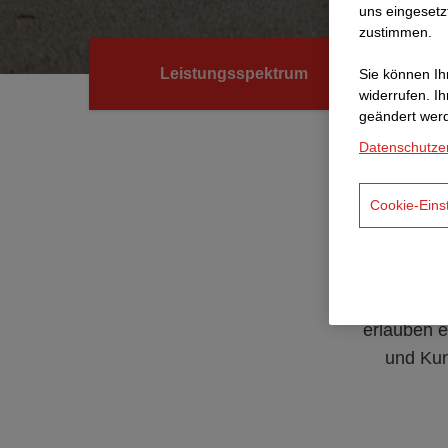
uns eingesetz
zustimmen.
Leistungsspektrum
Sie können Ihr
widerrufen. I
geändert wer
Datenschutze
Cookie-Eins
Höchste fa
erlauben 
und Kun