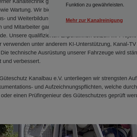
erner Kanaltechnik gelingt eine grabungslose Kanalsanie
Funktion zu gewährleisten.
wie Wartung. Wir bieten ein Rundum-Sorglospaket aus 
us- und Weiterbildung unserer kompetenten und leistung
Mehr zur Kanalreinigung
n und Mitarbeiter garantiert Ihnen Professionalität und
de. Unsere qualifizierten Expert:innen setzen Ihr Projekt 
r verwenden unter anderem KI-Unterstützung, Kanal-TV
 Die technische Ausrüstung unserer Fahrzeuge wird stän
t und verbessert.
 Güteschutz Kanalbau e.V. unterliegen wir strengsten Au
umentations- und Aufzeichnungspflichten, welche durch
n oder einen Prüfingenieur des Güteschutzes geprüft we