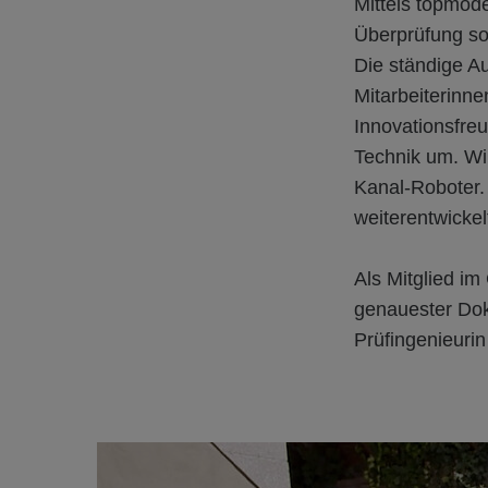
Mittels topmod
Überprüfung so
Die ständige A
Mitarbeiterinne
Innovationsfreu
Technik um. Wi
Kanal-Roboter.
weiterentwickel
Als Mitglied im
genauester Dok
Prüfingenieuri