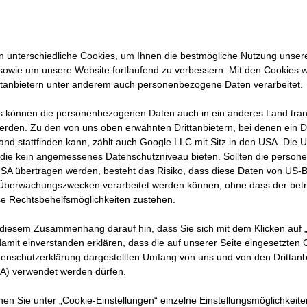
BAG Kanaltechnik ist ein führender Spezialis
 unterschiedliche Cookies, um Ihnen die best­mögliche Nutzung unser
r Kanalprüfung und grabungsfreien Kanalsanie
sowie um unsere Website fortlaufend zu verbessern. Mit den Cookies 
nseren Kunden qualitativ hochwertige Lösungen
ttanbietern unter anderem auch personenbezogene Daten verarbeitet.
g von Kanalprüfmaßnahmen und Kanalsanieru
 können die personenbezogenen Daten auch in ein anderes Land trans
erlässliche Ansprechpartner für öffentliche Auf
erden. Zu den von uns oben erwähnten Drittanbietern, bei denen ein D
and stattfinden kann, zählt auch Google LLC mit Sitz in den USA. Die
dte, Gemeinden, Abwasserverbände und Indust
die kein angemessenes Datenschutzniveau bieten. Sollten die perso
USA übertragen werden, besteht das Risiko, dass diese Daten von US-
 Überwachungszwecken verarbeitet werden können, ohne dass der bet
e Rechtsbehelfsmöglichkeiten zustehen.
 diesem Zusammenhang darauf hin, dass Sie sich mit dem Klicken auf „
amit ein­ver­standen erklären, dass die auf unserer Seite eingesetzten
tenschutzerklärung dargestellten Umfang von uns und von den Drittanb
SA) verwendet werden dürfen.
nnen Sie unter „Cookie-Einstellungen“ einzelne Einstellungsmöglichkeit