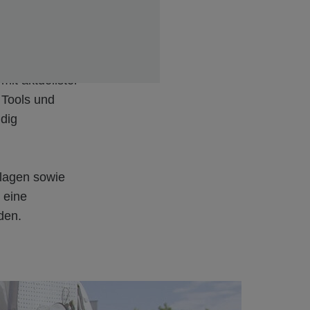
rung,
einer Hand.
sfähigen
mit aktuellster
 Tools und
dig
flagen sowie
 eine
rden.