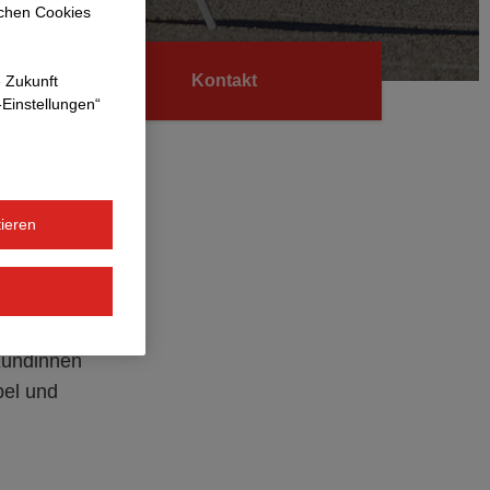
ichen Cookies
Kontakt
e Zukunft
-Einstellungen“
ieren
s Know-how
Kundinnen
bel und